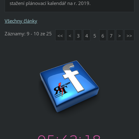
ý
stažení plánovací kalendář na r. 2019.
c
Všechny články
e
Záznamy: 9 - 10 ze 25
r
<<
<
3
4
5
6
7
>
>>
t
i
f
i
k
á
t
n
a
ú
k