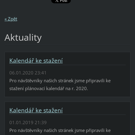
a
o
« Zpět
r
i
Aktuality
g
i
n
á
Kalendář ke stažení
l
06.01.2020 23:41
n
Pro návštěvníky našich stránek jsme připravili ke
í
stažení plánovací kalendář na r. 2020.
d
á
r
Kalendář ke stažení
k
o
01.01.2019 21:39
v
Pro návštěvníky našich stránek jsme připravili ke