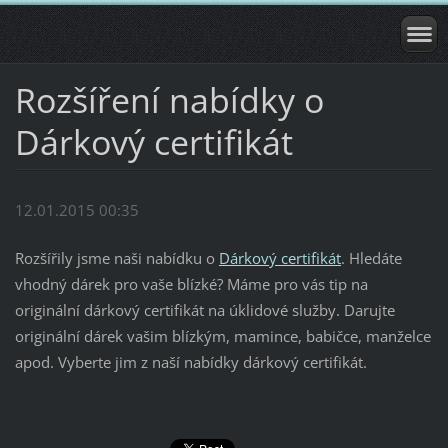
Rozšíření nabídky o
M
á
Dárkový certifikát
m
e
p
12.01.2015 00:35
r
o
Rozšířily jsme naši nabídku o
Dárkový certifikát
. Hledáte
v
vhodný dárek pro vaše blízké? Máme pro vás tip na
á
originální dárkový certifikát na úklidové služby. Darujte
s
originální dárek vašim blízkým, mamince, babičce, manželce
t
apod. Vyberte jim z naší nabídky dárkový certifikát.
i
p
n