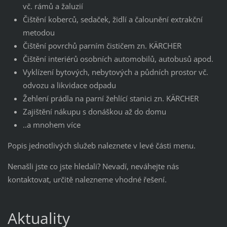
vč. rámů a žaluzií
Čištění koberců, sedaček, židlí a čalounění extrakční
metodou
Čištění povrchů parním čističem zn. KÄRCHER
Čištění interiérů osobních automobilů, autobusů apod.
Vyklízení bytových, nebytových a půdních prostor vč.
odvozu a likvidace odpadu
Žehlení prádla na parní žehlící stanici zn. KÄRCHER
Zajištění nákupu s donáškou až do domu
..a mnohem více
Popis jednotlivých služeb naleznete v levé části menu.
Nenašli jste co jste hledali? Nevadí, neváhejte nás
kontaktovat, určitě nalezneme vhodné řešení.
Aktuality