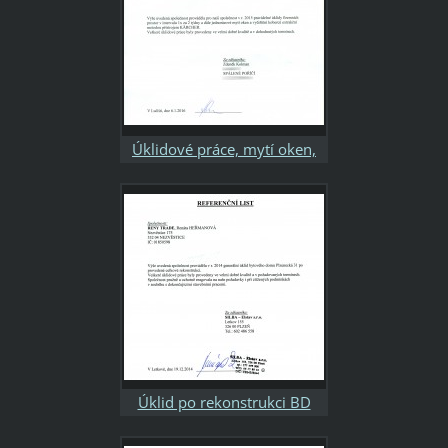
Úklidové práce, mytí oken,
čištění koberců firemních
prostor p. Kolman
Úklid po rekonstrukci BD
Plzenecká ul., Plzeň pro