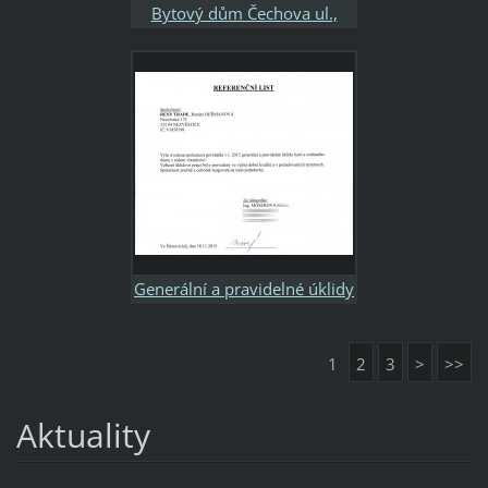
Bytový dům Čechova ul.,
Plzeň
Generální a pravidelné úklidy
bytů a rodinného domu Ing.
Möserová
1
2
3
>
>>
Aktuality