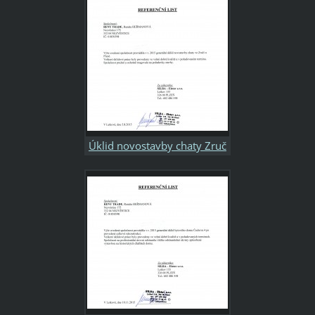
stavební společnost
Úklid novostavby chaty Zruč
pro stavební společnost