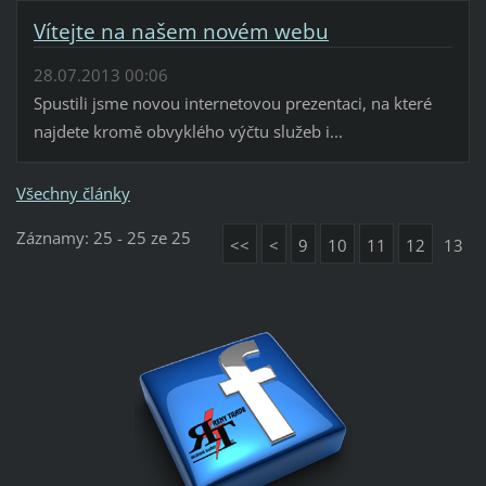
Vítejte na našem novém webu
28.07.2013 00:06
Spustili jsme novou internetovou prezentaci, na které
najdete kromě obvyklého výčtu služeb i...
Všechny články
Záznamy: 25 - 25 ze 25
<<
<
9
10
11
12
13