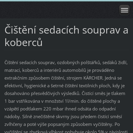
Čištění sedacích souprav a
koberců
Číštění sedacích souprav, ozdobných polštářků, sedáků židlí,
matrací, koberců a interiérů automobilů je prováděno
extrakčním způsobem čištění, strojem KÄRCHER. Jedná se
efektivní, hygienické a šetrné čištění textilních ploch, kdy je
dosahováno přesvědčivých výsledků. Čistící směs je tlakem
1 bar vstřikována v množství 1l/min. do čištěné plochy a
vzápětí podtlakem 220 mbar ihned odsáta do odpadní
nádoby. Silně znečištěné skvrny jsou předem čistící směsí
zvlhčeny a poté výše popsaným způsobem vyčištěny. Po
vyčištění se zbytková vlhkost pohybuje okolo 5% v závislosti