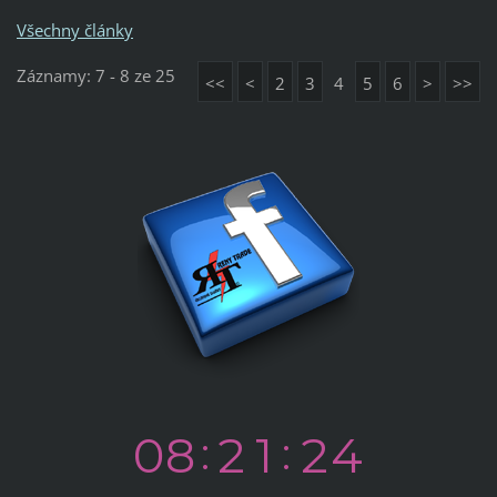
Všechny články
Záznamy: 7 - 8 ze 25
<<
<
2
3
4
5
6
>
>>