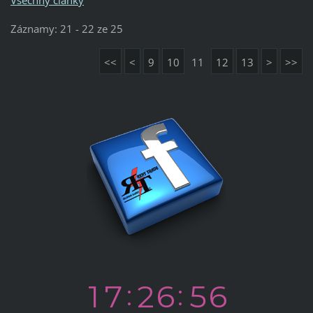
Záznamy: 21 - 22 ze 25
<<
<
9
10
11
12
13
>
>>