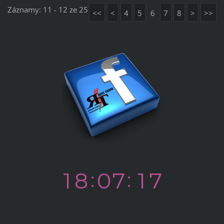
Záznamy: 11 - 12 ze 25
<<
<
4
5
6
7
8
>
>>