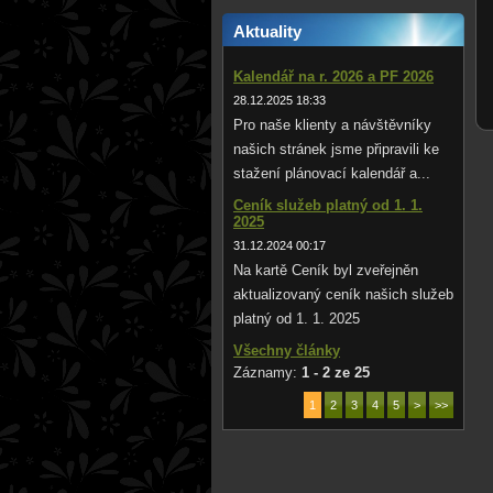
Aktuality
Kalendář na r. 2026 a PF 2026
28.12.2025 18:33
Pro naše klienty a návštěvníky
našich stránek jsme připravili ke
stažení plánovací kalendář a...
Ceník služeb platný od 1. 1.
2025
31.12.2024 00:17
Na kartě Ceník byl zveřejněn
aktualizovaný ceník našich služeb
platný od 1. 1. 2025
Všechny články
Záznamy:
1 - 2 ze 25
1
2
3
4
5
>
>>