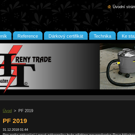
Úvodní strá
ník
Reference
Dárkový certifikát
Technika
Ke sta
Úvod
>
PF 2019
PF 2019
31.12.2018 01:44