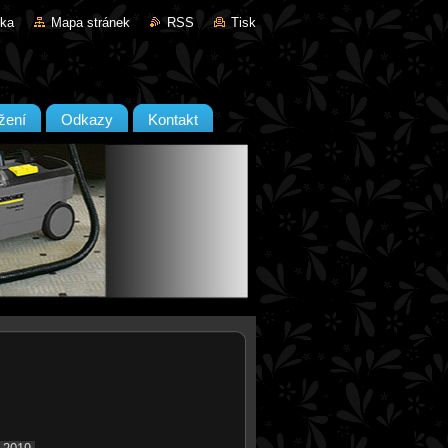
nka
Mapa stránek
RSS
Tisk
žení
Odkazy
Kontakt