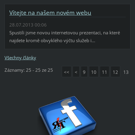
Vítejte na našem novém webu
28.07.2013 00:06
Spustili jsme novou internetovou prezentaci, na které
najdete kromě obvyklého výčtu služeb i...
Všechny články
Záznamy: 25 - 25 ze 25
<<
<
9
10
11
12
13